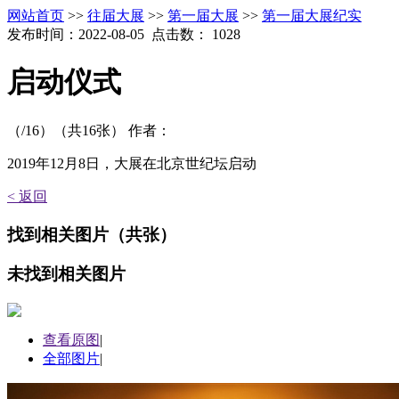
网站首页
>>
往届大展
>>
第一届大展
>>
第一届大展纪实
发布时间：2022-08-05 点击数：
1028
启动仪式
（
/16）
（共
16
张）
作者：
2019年12月8日，大展在北京世纪坛启动
< 返回
找到
相关图片
（共
张）
未找到
相关图片
查看原图
|
全部图片
|