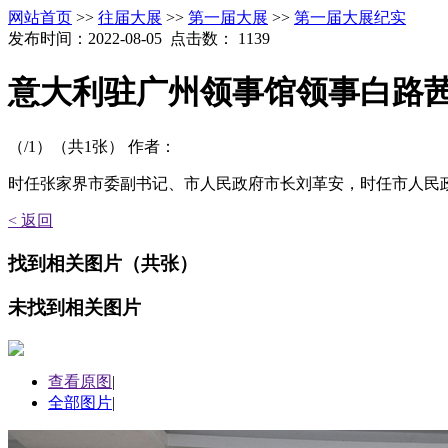
网站首页
>>
往届大展
>>
第一届大展
>>
第一届大展纪实
发布时间：2022-08-05 点击数：
1139
意大利驻广州领事馆领事白路
（
/1）
（共
1
张）
作者：
时任张家界市委副书记、市人民政府市长刘革安，时任市人民
< 返回
找到
相关图片
（共
张）
未找到
相关图片
查看原图
|
全部图片
|