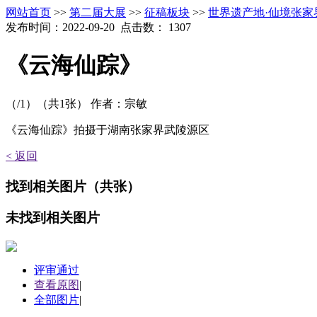
网站首页
>>
第二届大展
>>
征稿板块
>>
世界遗产地·仙境张家
发布时间：2022-09-20 点击数：
1307
《云海仙踪》
（
/1）
（共
1
张）
作者：宗敏
《云海仙踪》拍摄于湖南张家界武陵源区
< 返回
找到
相关图片
（共
张）
未找到
相关图片
评审通过
查看原图
|
全部图片
|